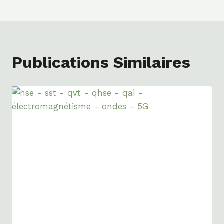
L’article
Publications Similaires