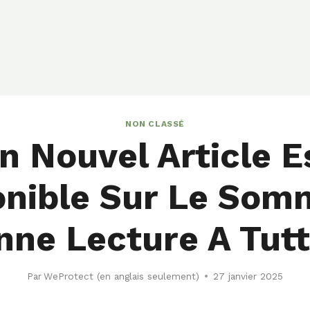
NON CLASSÉ
n Nouvel Article E
onible Sur Le Som
nne Lecture A Tutt
Par
WeProtect (en anglais seulement)
27 janvier 2025