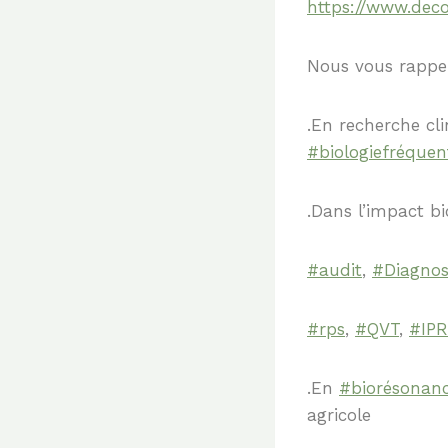
https://www.dec
Nous vous rappel
.En
recherche cl
#biologiefréquent
.Dans l’impact b
#audit
,
#Diagnos
#rps
,
#QVT
,
#IPR
.En
#biorésonan
agricole