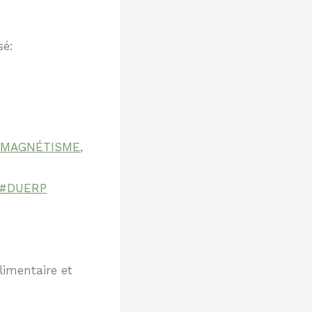
sé:
OMAGNÉTISME
,
#DUERP
alimentaire et