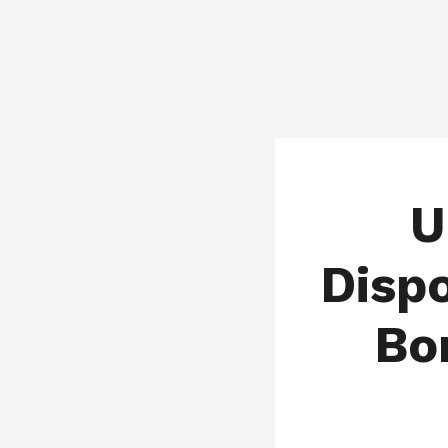
U
Disp
Bo