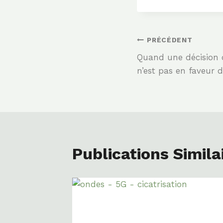
Navigation
PRÉCÉDENT
Quand une décision d
De
n’est pas en faveur 
L’article
Publications Simila