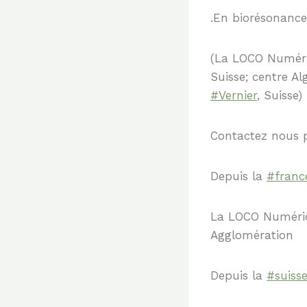
.En biorésonance
(La LOCO Numér
Suisse; centre A
#Vernier
, Suisse)
Contactez nous p
Depuis la
#franc
La LOCO Numériq
Agglomération
Depuis la
#suiss