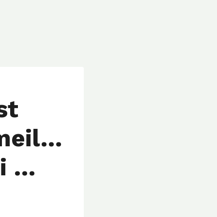
st
meil…
i …