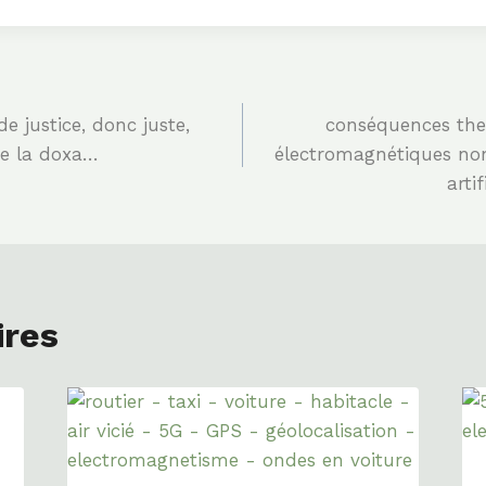
e justice, donc juste,
conséquences th
de la doxa…
électromagnétiques non 
arti
ires