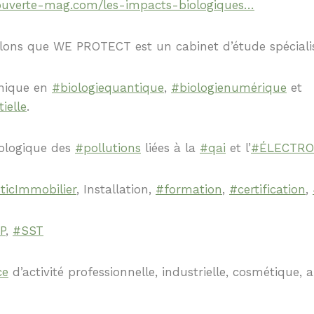
ouverte-mag.com/les-impacts-biologiques…
ons que WE PROTECT est un cabinet d’étude spéciali
inique en
#biologiequantique
,
#biologienumérique
et
ielle
.
iologique des
#pollutions
liées à la
#qai
et l’
#ÉLECTR
ticImmobilier
, Installation,
#formation
,
#certification
,
P
,
#SST
ce
d’activité professionnelle, industrielle, cosmétique, 