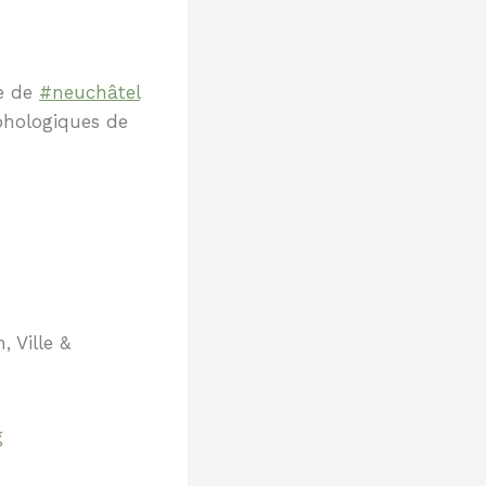
le de
#neuchâtel
phologiques de
 Ville &
g