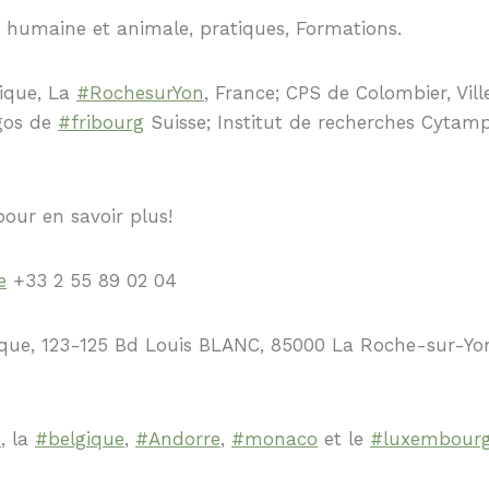
 humaine et animale, pratiques, Formations.
ique, La
#RochesurYon
, France; CPS de Colombier, Vil
lgos de
#fribourg
Suisse; Institut de recherches Cytam
our en savoir plus!
e
+33 2 55 89 02 04
ue, 123-125 Bd Louis BLANC, 85000 La Roche-sur-Yon,
e
, la
#belgique
,
#Andorre
,
#monaco
et le
#luxembour