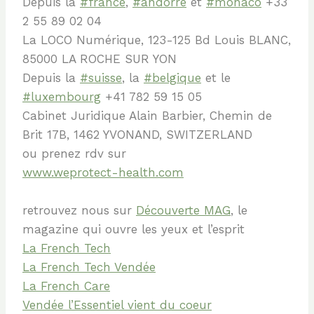
Depuis la
#france
,
#andorre
et
#monaco
+33
2 55 89 02 04
La LOCO Numérique, 123-125 Bd Louis BLANC,
85000 LA ROCHE SUR YON
Depuis la
#suisse
, la
#belgique
et le
#luxembourg
+41 782 59 15 05
Cabinet Juridique Alain Barbier, Chemin de
Brit 17B, 1462 YVONAND, SWITZERLAND
ou prenez rdv sur
www.weprotect-health.com
retrouvez nous sur
Découverte MAG
, le
magazine qui ouvre les yeux et l’esprit
La French Tech
La French Tech Vendée
La French Care
Vendée l’Essentiel vient du coeur