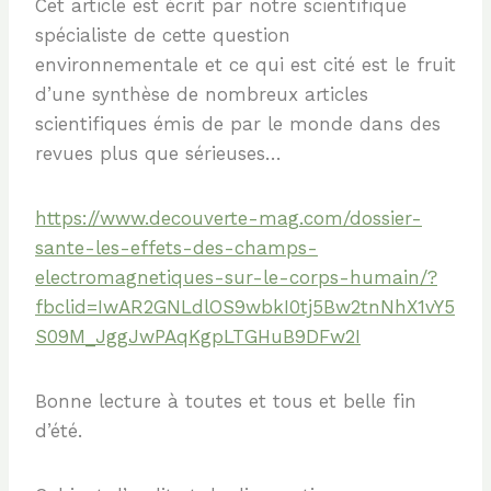
Cet article est écrit par notre scientifique
spécialiste de cette question
environnementale et ce qui est cité est le fruit
d’une synthèse de nombreux articles
scientifiques émis de par le monde dans des
revues plus que sérieuses…
https://www.decouverte-mag.com/dossier-
sante-les-effets-des-champs-
electromagnetiques-sur-le-corps-humain/?
fbclid=IwAR2GNLdlOS9wbkI0tj5Bw2tnNhX1vY5
S09M_JggJwPAqKgpLTGHuB9DFw2I
Bonne lecture à toutes et tous et belle fin
d’été.