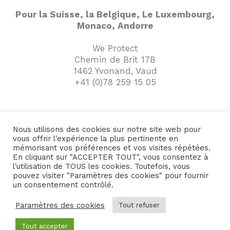
Pour la Suisse, la Belgique, Le Luxembourg,
Monaco, Andorre
We Protect
Chemin de Brit 17B
1462 Yvonand, Vaud
+41 (0)78 259 15 05
Nous utilisons des cookies sur notre site web pour
vous offrir l'expérience la plus pertinente en
mémorisant vos préférences et vos visites répétées.
A propos de
© 2026 We Protect - Tous
En cliquant sur "ACCEPTER TOUT", vous consentez à
l'utilisation de TOUS les cookies. Toutefois, vous
We Protect
droits réservés
pouvez visiter "Paramètres des cookies" pour fournir
un consentement contrôlé.
weprotecthealth@protonmail.com -
Paramètres des cookies
Tout refuser
Mentions légales
Tout accepter