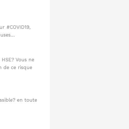
eur #COVID19,
euses…
e HSE? Vous ne
n de ce risque
ssible? en toute