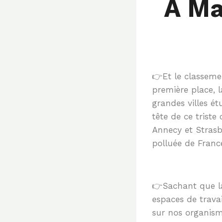
À Ma
👉Et le classemen
première place, 
grandes villes ét
tête de ce triste
Annecy et Strasbo
polluée de France
👉Sachant que la 
espaces de travai
sur nos organism