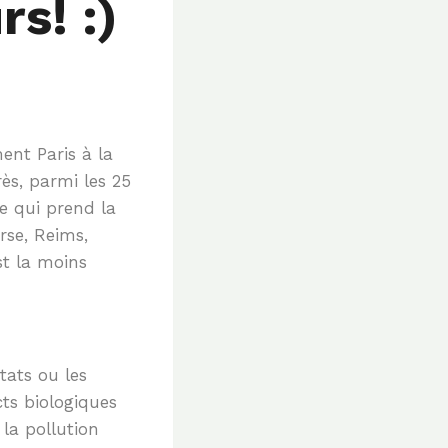
s! :)
ent Paris à la
ès, parmi les 25
le qui prend la
erse, Reims,
st la moins
tats ou les
cts biologiques
la pollution