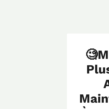
🧐Ma
Plu
Main