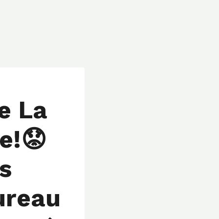
le La
e!😟
s
ureau