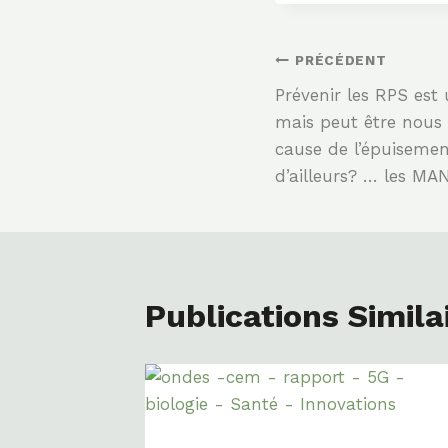
Navigation
PRÉCÉDENT
Prévenir les RPS est
De
mais peut être nous
cause de l’épuisemen
L’article
d’ailleurs? … les MA
Publications Simila