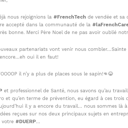
éjà nous rejoignions la
#FrenchTech
de vendée et sa
tre accepté dans la communauté de la
#laFrenchCar
rès bonne. Merci Père Noel de ne pas avoir oublié notr
uveaux partenariats vont venir nous combler…Sainte 
encore…eh oui il en faut!
OOOOP il n’y a plus de places sous le sapin!👊😂
P
et professionnel de Santé, nous savons qu’au trava
ro et qu’en terme de prévention, eu égard à ces trois 
aujourd’hui il y a encore du travail… nous sommes là à
idées reçues sur nos deux principaux sujets en entrepr
 votre
#DUERP
…