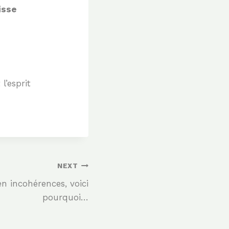
isse
l’esprit
NEXT
n incohérences, voici
pourquoi…