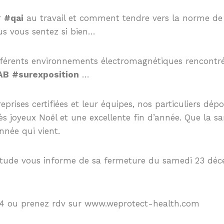
ir
#qai
au travail et comment tendre vers la norme d
us vous sentez si bien…
fférents environnements électromagnétiques rencontr
AB
#surexposition
…
eprises certifiées et leur équipes, nos particuliers dép
s joyeux Noël et une excellente fin d’année. Que la sa
nnée qui vient.
étude vous informe de sa fermeture du samedi 23 dé
04 ou prenez rdv sur www.weprotect-health.com