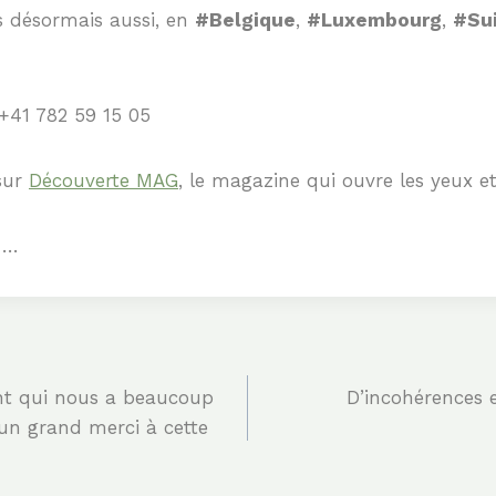
 désormais aussi, en
#Belgique
,
#Luxembourg
,
#Su
 +41 782 59 15 05
sur
Découverte MAG
, le magazine qui ouvre les yeux et 
 …
nt qui nous a beaucoup
D’incohérences e
n grand merci à cette