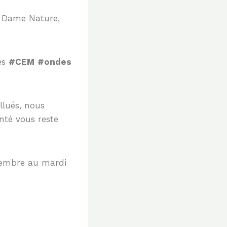
e Dame Nature,
és
#CEM
#ondes
ollués, nous
nté vous reste
cembre au mardi