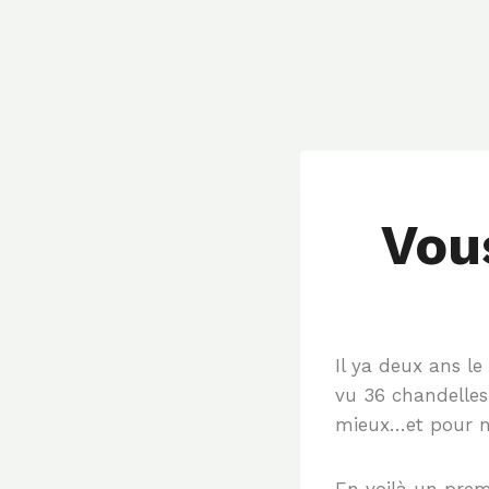
Vou
Il ya deux ans l
vu 36 chandelles 
mieux…et pour n
En voilà un prem