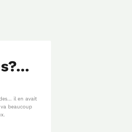
us?…
des… il en avait
il va beaucoup
x.