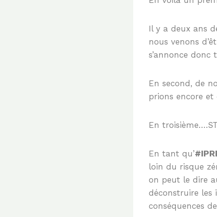
Il y a deux ans d
nous venons d’ê
s’annonce donc t
En second, de no
prions encore et 
En troisième….ST
En tant qu’
#IPR
loin du risque zé
on peut le dire 
déconstruire les 
conséquences de