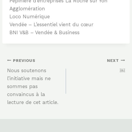
Pépinière d’entreprises La Roche sur Yon
Agglomération
Loco Numérique
Vendée – L’essentiel vient du cœur
BNI V&B – Vendée & Business
Post
PREVIOUS
NEXT
Nous soutenons
￼
Navigation
l’initiative mais ne
sommes pas
convaincus à la
lecture de cet article.