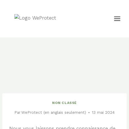
Aller
au
contenu
NON CLASSÉ
Par
WeProtect (en anglais seulement)
13 mai 2024
Nous vous laissons prendre connaissance de