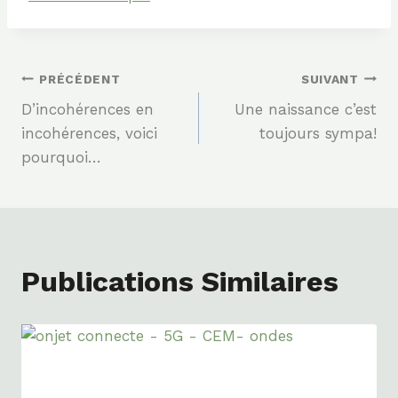
Navigation
PRÉCÉDENT
SUIVANT
D’incohérences en
Une naissance c’est
De
incohérences, voici
toujours sympa!
pourquoi…
L’article
Publications Similaires