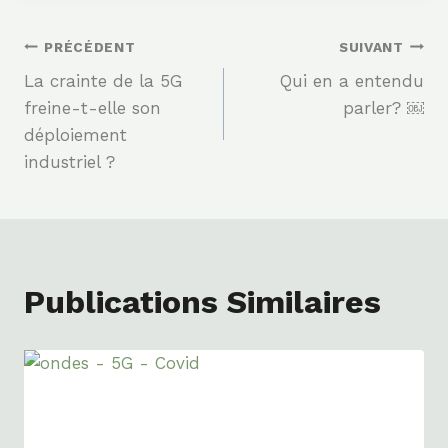
Navigation
PRÉCÉDENT
SUIVANT
La crainte de la 5G
Qui en a entendu
De
freine-t-elle son
parler? ￼
déploiement
L’article
industriel ?
Publications Similaires