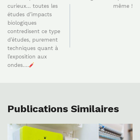
De
curieux… toutes les
même !
études d’impacts
L’article
biologiques
contredisent ce type
d’études, purement
techniques quant à
l’exposition aux
ondes….
Publications Similaires